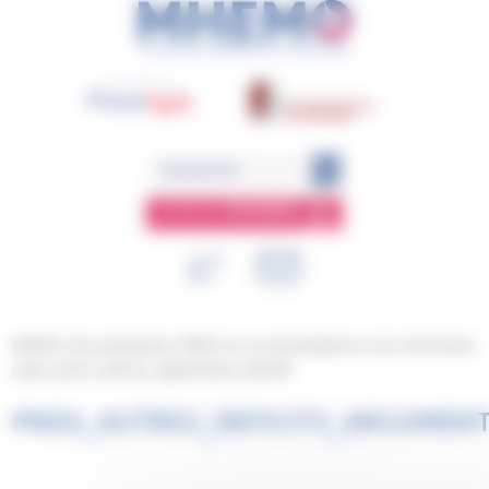
Panneau de gestion des cookies
ESPACE
MEMBRE
MHEMO
/
Documentation
/
PNDS, les recommandations et les réferentiels
/
pnds_autres_deficits_argumentaire_2021.08
PNDS_AUTRES_DEFICITS_ARGUMENT