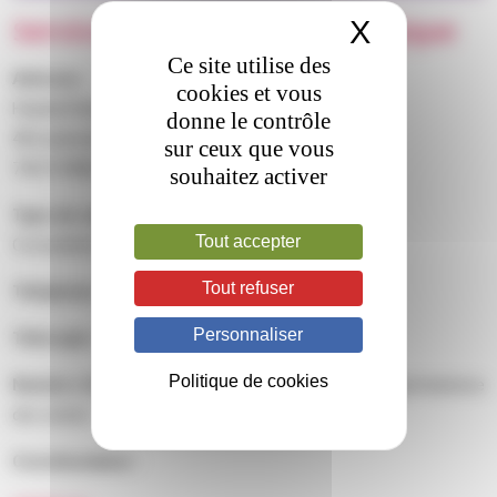
Service d’Hématologie Biologique
X
Masquer 
Ce site utilise des
Adresse :
cookies et vous
Hôpital Robert Debré
donne le contrôle
48 boulevard Sérurier
sur ceux que vous
75019 PARIS
souhaitez activer
Type de centre :
Tout accepter
Consultation d’hémostase
Tout refuser
Téléphone :
01 40 03 41 94
Personnaliser
Télécopie :
01 40 03 47 95
Politique de cookies
Numéro d’urgence :
01 40 03 20 00, poste 3111 (permanence
des soins)
Coordonnateur :