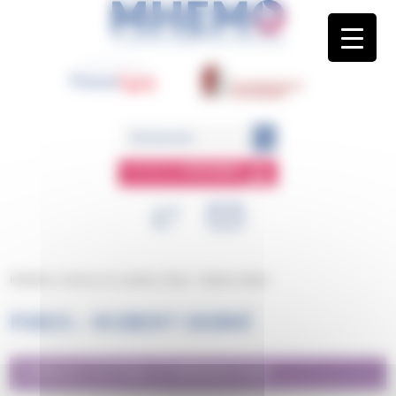
Panneau de gestion des cookies
ESPACE
MEMBRE
MHEMO
/
Centres et comités
/
Paris – Robert Debré
PARIS – ROBERT DEBRÉ
CONSULTATION D’HÉMOSTASE