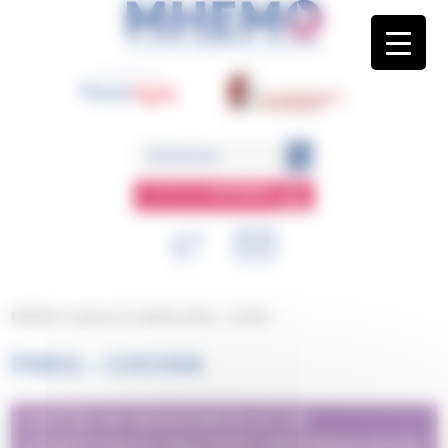
Panneau de gestion des cookies
ESPACE
MEMBRE
MHEMO
/
Centres et comités
/
Paris – Cochin
PARIS – COCHIN
CENTRE DE RESSOURCES ET DE
COMPÉTENCES MALADIES HÉMORRAGIQUES