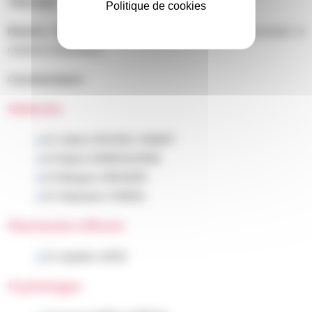
Télécopie :
01 58 41 20 10
Politique de cookies
Numéro d’urgence
: 01 58 41 27 21 ou 27 22 (demander le
médecin d’astreinte)
Coordonnateur :
Médecins
Dr Valérie ROUSSEL ROBERT
Dr Nadra OUNNOUGHENE
Dr Margaux GARZARO
Dr Stéphanie CORDEIL
Pharmacien référent
Dr Isabelle LOPEZ
Psychologue