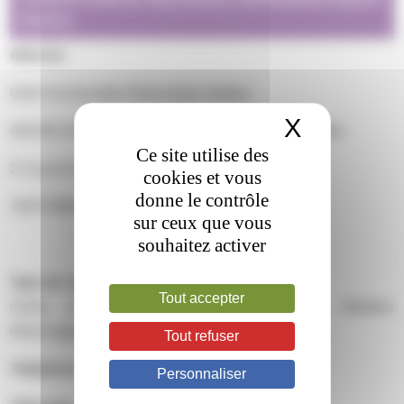
RARES
Adresse :
Unité fonctionnelle d’hémostase clinique
X
Masquer 
GHU AP-HP. Centre -Université de Paris – Hôpital Cochin
Ce site utilise des
27 rue du Faubourg Saint-Jacques
cookies et vous
donne le contrôle
75679 PARIS CEDEX 14
sur ceux que vous
souhaitez activer
Type de centre :
Tout accepter
Centre de Ressources et de Compétences Maladies
Hémorragiques Rares
Tout refuser
Téléphone :
01 58 41 20 13
Personnaliser