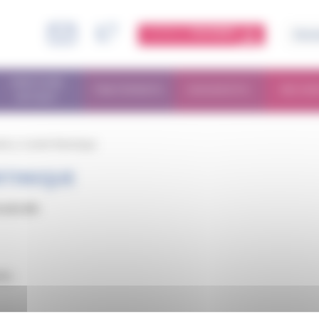
ESPACE
MEMBRE
PARCOURS
TRAITEMENTS
DIAGNOSTIC
RECHE
PATIENT
ités
/
Comité Martinique
RTINIQUE
udreville
rts