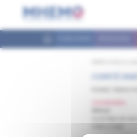
Panneau de gestion des cookies
FILIÈRE MHEMO
PATHOLOGIES
MHEMO
/
Centres et com
COMITÉ MA
Président : Béatrice Ho
Coordonnées
Adresse
rue du Palais-des-Spo
97220 La Trinité