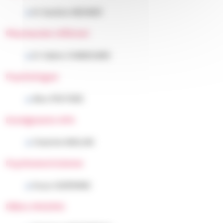
Dr Sandrine MEUNIER
Pharmacien référent
Dr Valérie CHAMOUARD
Psychologue
Alice PROTIERE
Enseignante APA
Charlotte BAGLAN
Psychomotricienne
Dorys GUERRAND
Filière MHEMO