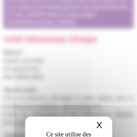
LA COAGULATION/CENTRE DE RESSOURCES
ET DE COMPÉTENCES MALADIES
HÉMORRAGIQUES RARES
Unité Hémostase Clinique
Adresse :
Hôpital Louis Pradel
59 boulevard Pinel
69677 BRON CEDEX
Type de centre :
Centre de Référence Hémophilie et autres déficits rares en
protéines de la coagulation – Site Coordonnateur
Centre de Ressources et de Compétences Maladies
X
Masquer 
Hémorragiques Rares
Ce site utilise des
Téléphone :
04 72 11 88 10