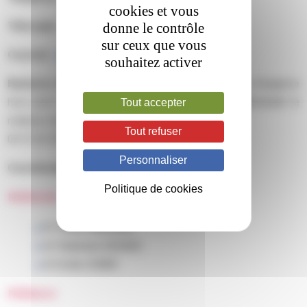
cookies et vous
donne le contrôle
Télécopie :
04 72 11 88 17
sur ceux que vous
Courriel :
ghe-hemostase@chu-lyon.fr
souhaitez activer
Numéros d’urgence soirs et weekend :
Numéros d’urgence
hors jours et horaires ouvrés : 04 72 12 96 14 (demander le
Tout accepter
médecin d’astreinte)
Tout refuser
04 72 35 70 00 (demander l’astreinte d’hémostase)
Personnaliser
Coordonnateur :
Pr Yesim DARGAUD
Politique de cookies
Médecins
Pr Yesim DARGAUD
Dr Stéphanie DESAGE
Dr Emilie ZUNER
Pédiatre