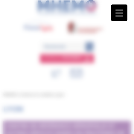
Panneau de gestion des cookies
ESPACE
MEMBRE
MHEMO
/
Centres et comités
/
Lyon
LYON
CENTRE DE RÉFÉRENCE HÉMOPHILIE ET
AUTRES DÉFICITS RARES EN PROTÉINES DE