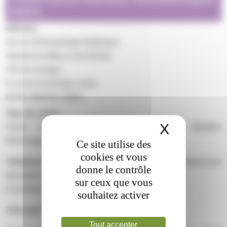
RARES
Adresse :
Service d’Hématologie Pédiatrique
Hôpital de la Mère et de l’Enfant
CHU de Limoges
8, avenue Dominique Larrey
87043 LIMOGES CEDEX
Type de centre :
X
Masquer 
Centre de Ressources et de Compétences Maladies
Hémorragiques Rares
Ce site utilise des
cookies et vous
Téléphone :
05 55 05 68 01 OU 05 55 05 55 55 (standard) puis
donne le contrôle
demander le 49416 (Sophie Lagarde, numéro interne)
sur ceux que vous
en journée en semaine
souhaitez activer
Télécopie :
05 55 05 86 89
Tout accepter