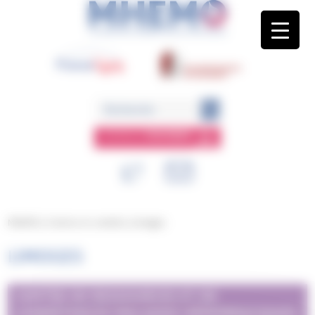
Panneau de gestion des cookies
ESPACE
MEMBRE
MHEMO
/
Centres et comités
/
Limoges
LIMOGES
CENTRE DE RESSOURCES ET DE
COMPÉTENCES MALADIES HÉMORRAGIQUES