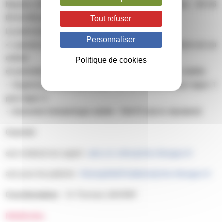
Numéro d’Urgence : Astreinte médicale en journée : 05 55
05 64 00 (extérieur) ou 57380 (interne)
Tout refuser
La nuit et weekend : pas d’astreinte 24/24 7/7.
Personnaliser
=> passer par les urgences pédiatriques si le patient est un
enfant
Politique de cookies
et astreinte hématologie adulte si le patient est un adulte
– Urgences pédiatriques avis : 05 55 05 86 64 puis taper 1
puis taper 2
– Astreinte hématologie adulte : 56672 (via le standard)
Courriel
:
avis médical non urgent :
avis.crc-mhc@chu-limoges.fr
avis pour les patients :
HemophiliePediatrie@chu-limoges.fr
Coordonnateur :
Dr Thomas LAUVRAY
Médecins