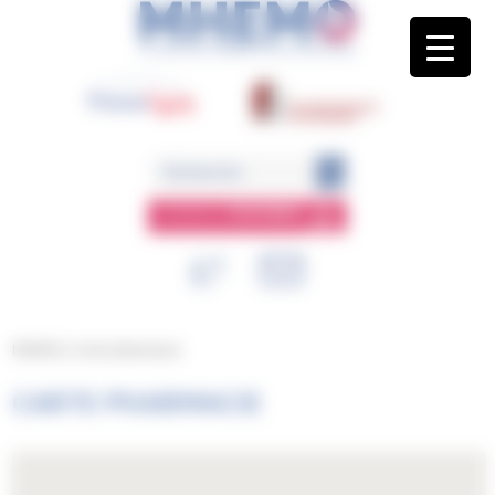
Panneau de gestion des cookies
ESPACE
MEMBRE
MHEMO
/
Carte pharmacie
CARTE PHARMACIE