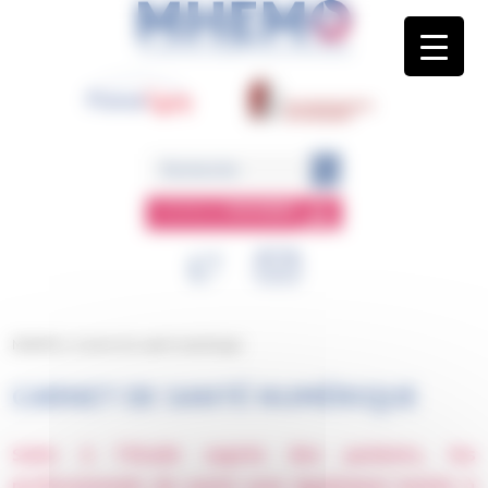
Panneau de gestion des cookies
ESPACE
MEMBRE
MHEMO
/
Carnet de santé numérique
CARNET DE SANTÉ NUMÉRIQUE
Suite à l’étude auprès des patients, les