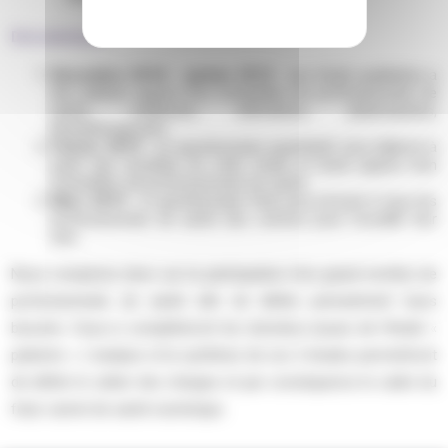
Déroulement :
Décembre 2018 – janvier 2019
: une étude qualitative a
été réalisée auprès d’un échantillon de professionnels de
santé, médecins, infirmières, pharmaciens,
kinésithérapeutes.
Février 2019
: un questionnaire quantitatif sera élaboré à
partir des résultats de cette étude et testé auprès d’un
échantillon de professionnels de santé.
Mars 2019
: le questionnaire final sera envoyé à tous les
professionnels de santé des centres pour recueillir leur
avis.
Nous comptons donc sur la participation d’un grand nombre de
professionnels de santé afin de définir précisément leurs
besoins. Ceux-ci compléteront les données issues de l’étude «
patients ». L’analyse et la synthèse de ces 2 études permettront
de définir le cahier des charges et par conséquence le cadre du
futur carnet de santé numérique.