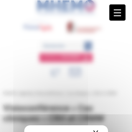
Panneau de gestion des cookies
ESPACE
MEMBRE
MHEMO
/
Agenda
/
Visioconférence « Cas cliniques » CRH et CRMW
Visioconférence « Cas
cliniques » CRH et CRMW