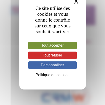
X
Masquer 
VISIOCONFÉRENCE
Ce site utilise des
18
Dec
2018
« CAS CLINIQUES »
cookies et vous
CRH ET CRMW
donne le contrôle
sur ceux que vous
16H30 - 18H30
souhaitez activer
Réunion réservée aux membres
Tout accepter
des centres de références
Tout refuser
Personnaliser
Politique de cookies