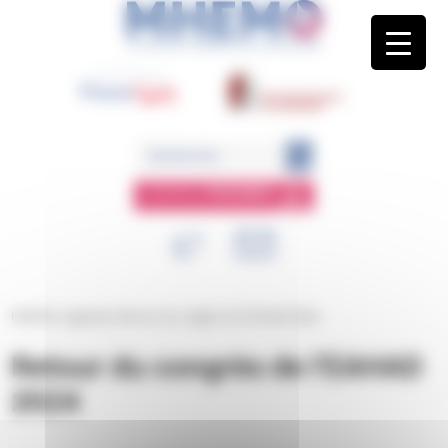
Panneau de gestion des cookies
ESPACE
MEMBRE
MHEMO
/
Agenda
/
Retour du congrès de l’EAHAD 2024
Retour du congrès de l’EAHAD
2024