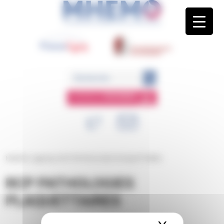
Panneau de gestion des cookies
ESPACE
MEMBRE
MHEMO
/
Agenda
/
RCP PATHOLOGIES PLAQUETTAIRES
RCP PATHOLOGIES
PLAQUETTAIRES