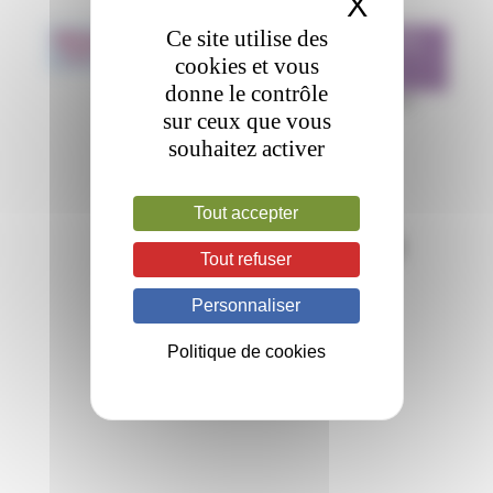
X
Masquer 
RCP PATHOLOGIES
Ce site utilise des
08
Sep
2026
PLAQUETTAIRES
cookies et vous
donne le contrôle
16H - 17H30
Webconférence
sur ceux que vous
souhaitez activer
Tout accepter
Tout refuser
Personnaliser
Politique de cookies