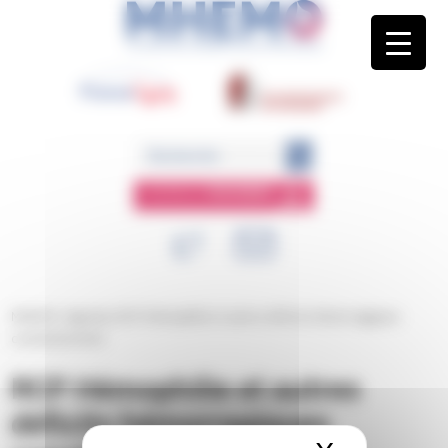
Panneau de gestion des cookies
ESPACE
MEMBRE
MHEMO
/
Agenda
/
RCP Hémophilie et autres déficits hémorragiques
constitutionnels
RCP Hémophilie et autres
déficits hémorragiques