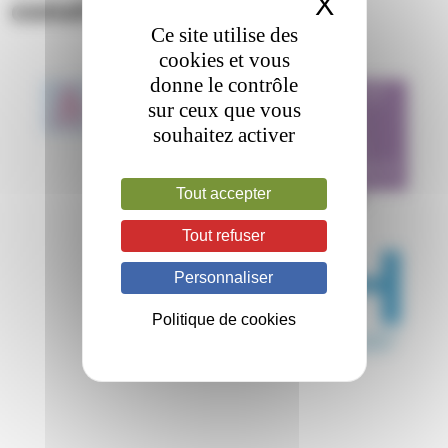
X
Masquer 
constitutionnels
Ce site utilise des
cookies et vous
donne le contrôle
RCP HÉMOPHILIE ET
13
Sep
sur ceux que vous
AUTRES DÉFICITS
2022
souhaitez activer
HÉMORRAGIQUES
CONSTITUTIONNELS
Tout accepter
16h - 17h30
Webconférence
Tout refuser
Personnaliser
Politique de cookies