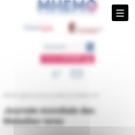
Panneau de gestion des cookies
ESPACE
MEMBRE
MHEMO
/
Agenda
/
Journée mondiale des Maladies rares
Journée mondiale des
Maladies rares