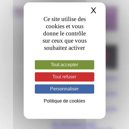
X
Masquer 
JOURNÉE MONDIALE
28
Feb
2019
DES MALADIES
Ce site utilise des
RARES
cookies et vous
donne le contrôle
sur ceux que vous
souhaitez activer
Tout accepter
Tout refuser
Programme de la journée maladies rares
CRETEIL
Personnaliser
Programme de la journée maladies rares
LYON
Politique de cookies
Programme de la journée maladies rares
STRASBOURG
Plus d’informations sur les