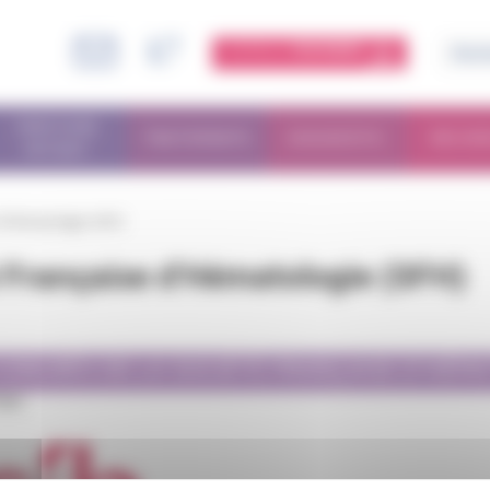
ESPACE
MEMBRE
PARCOURS
TRAITEMENTS
DIAGNOSTIC
RECHE
PATIENT
 d’Hématologie (SFH)
é Française d’Hématologie (SFH)
ONGRÈS DE LA SOCIÉTÉ FRANÇAISE D’HÉMA
aris