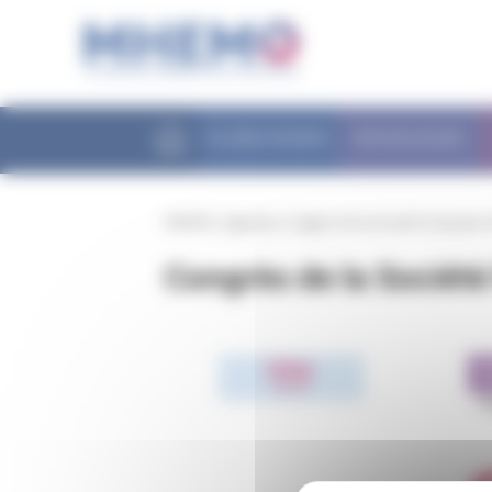
Panneau de gestion des cookies
FILIÈRE MHEMO
PATHOLOGIES
MHEMO
/
Agenda
/
Congrès de la Société Française
Congrès de la Sociét
C
28
Mar
2018
P