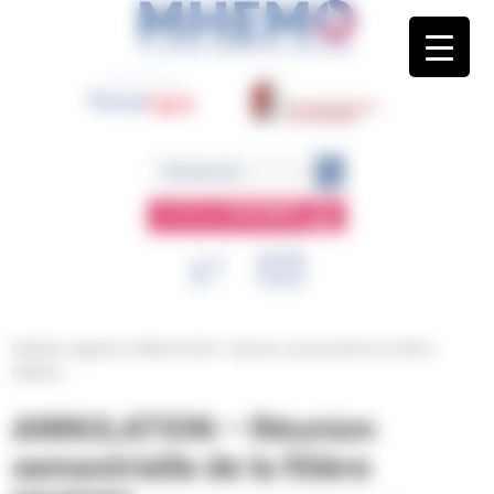
Panneau de gestion des cookies
ESPACE
MEMBRE
MHEMO
/
Agenda
/
ANNULATION – Réunion semestrielle de la filière
MHEMO
ANNULATION – Réunion
semestrielle de la filière