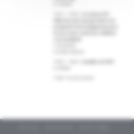
R. D’OIRON
16h15 – 16h35 :
Les actions ETP
élaborées par le groupe the3P et le
programme d’accompagnement pour
les personnes vivant avec inhibiteur
sous hemlibra®
S. AYCAGUER
A. BOREL DERLON
16h35 – 16h55 :
Actualités de l’AFH
N. GIRAUD
17h00 : Fin de la réunion
Plan du site
Remerciements
Mentions légales