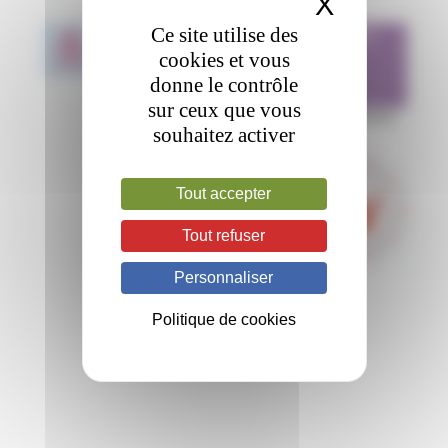
X
Masquer 
ANNULATION RCP
Ce site utilise des
05
May
MALADIE DE
cookies et vous
2020
WILLEBRAND
donne le contrôle
sur ceux que vous
16H00 - 17H30
Web-conférence
souhaitez activer
Tout accepter
Tout refuser
Personnaliser
Politique de cookies