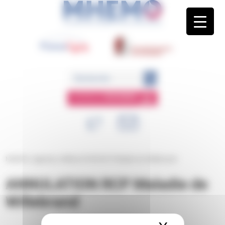
Panneau de gestion des cookies
ESPACE
MEMBRE
MHEMO
/
Agenda
/
ANNULATION RCP Maladie de Willebrand
ANNULATION RCP Maladie de
Willebrand