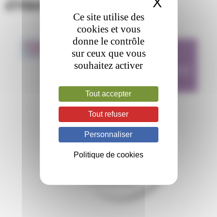
X
Masquer 
d’Hématologie
Ce site utilise des
cookies et vous
donne le contrôle
ANNULATION
01
Apr
sur ceux que vous
2020
CONGRÈS DE LA
souhaitez activer
SOCIÉTÉ FRANÇAISE
D’HÉMATOLOGIE
Tout accepter
Paris
Tout refuser
Personnaliser
Politique de cookies