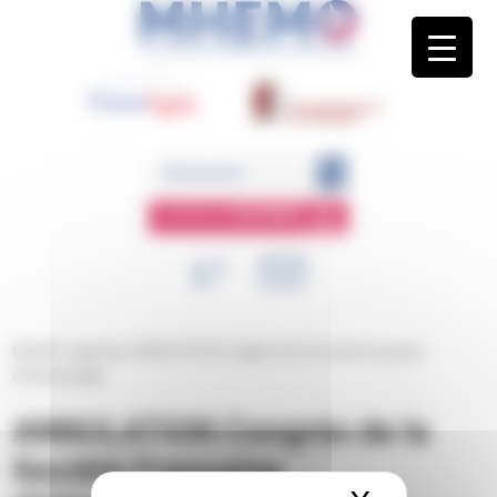
Panneau de gestion des cookies
ESPACE
MEMBRE
MHEMO
/
Agenda
/
ANNULATION Congrès de la Société Française
d’Hématologie
ANNULATION Congrès de la
Société Française